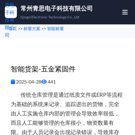
常州青思电子科技有限公司
Qingsi Electronic Technology Co., Ltd
首页
>>
称重方案
>>
智能称重
首页
产品中心
称重方案
智能货架-五金紧固件
下载中心
2025-04-28
441
关于我们
传统仓库管理是通过纸质文件或ERP等流程
为基础的系统来记录、追踪进出的货物，完全
联系我们
由人工实施仓库内部的管理会导致效率很低，
而且人工能够管理的仓库很小，物资数量有
🇨🇳
🇬🇧
中文
EN
限。由于人员记录会出现记录错误，导致库存