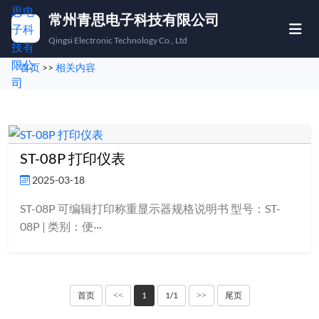
常州青思电子科技有限公司
Qingsi Electronic Technology Co., Ltd
首页
>>
相关内容
首页
产品中心
称重方案
ST-08P 打印仪表
2025-03-18
下载中心
ST-08P 可编辑打印称重显示器规格说明书 型号：ST-
关于我们
08P | 类别：便···
联系我们
🇨🇳
🇬🇧
中文
EN
首页
1
1/1
尾页
<<
>>