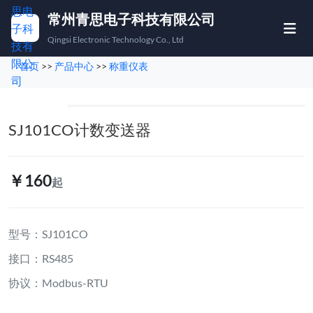
常州青思电子科技有限公司
Qingsi Electronic Technology Co., Ltd
首页
>>
产品中心
>>
称重仪表
首页
产品中心
SJ101CO计数变送器
称重方案
￥160
起
下载中心
关于我们
型号：SJ101CO
联系我们
接口：RS485
协议：Modbus-RTU
🇨🇳
🇬🇧
中文
EN